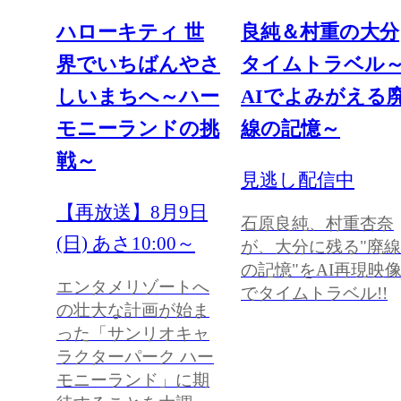
ハローキティ 世
良純＆村重の大分
界でいちばんやさ
タイムトラベル
しいまちへ～ハー
AIでよみがえる
モニーランドの挑
線の記憶～
戦～
見逃し配信中
【再放送】8月9日
石原良純、村重杏奈
(日) あさ10:00～
が、大分に残る"廃線
の記憶"をAI再現映
エンタメリゾートへ
でタイムトラベル!!
の壮大な計画が始ま
った「サンリオキャ
ラクターパーク ハー
モニーランド」に期