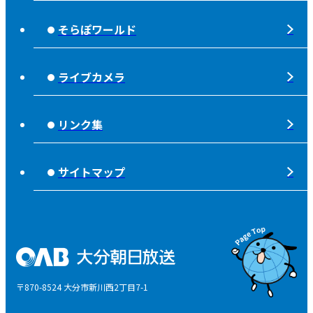
放送番組審議会
れじゃぐる
宇宙(そら)
そらぽワールド
大分朝日放送 人権方針
SOLD OUT
シニアセーフティー
青少年と放送
ライブカメラ
タウンスパイス
ピンクリボン
不法電波はいけません！
夜分、おじゃまします。
リンク集
みんなでそなえーる
視聴データの取扱いについて
高校野球「夢・甲子園！」
ライフノート＋360°®
サイトマップ
個人情報について
そらぽの木
国民保護業務計画
県産品応援
特定商取引に関する法律による表示
後援申請
〒870-8524 大分市新川西2丁目7-1
ご意見・ご感想