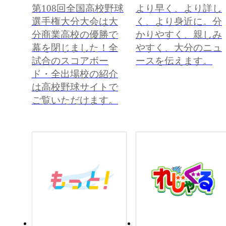
第108回全国高校野球
より早く、より詳し
選手権大分大会は大
く、より身近に。分
分商業高校の優勝で
かりやすく、親しみ
幕を閉じました！全
やすく、大分のニュ
試合のスコアボー
ースを伝えます。
ド・全出場校の紹介
は高校野球サイトで
ご覧いただけます。