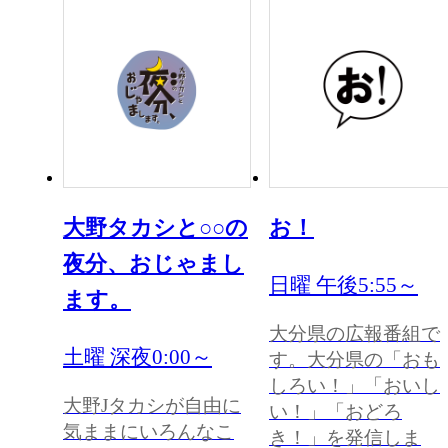
大野タカシと○○の
お！
夜分、おじゃまし
日曜 午後5:55～
ます。
大分県の広報番組で
土曜 深夜0:00～
す。大分県の「おも
しろい！」「おいし
大野Jタカシが自由に
い！」「おどろ
気ままにいろんなこ
き！」を発信しま