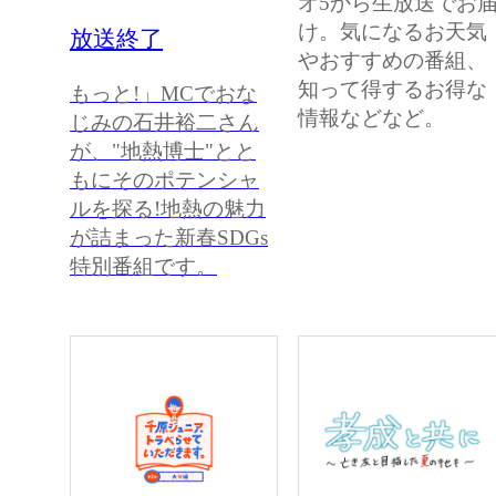
オ5から生放送でお
け。気になるお天気
放送終了
やおすすめの番組、
知って得するお得な
もっと!」MCでおな
情報などなど。
じみの石井裕二さん
が、"地熱博士"とと
もにそのポテンシャ
ルを探る!地熱の魅力
が詰まった新春SDGs
特別番組です。