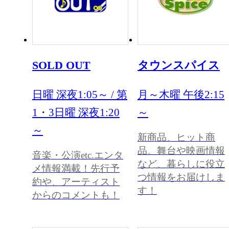
SOLD OUT
タウンスパイス
日曜 深夜1:05～ / 第
月～木曜 午後2:15
1・3日曜 深夜1:20
～
～
新商品、ヒット商
品、舞台や映画情報
音楽・公演etc.エンタ
など、暮らしに役立
メ情報満載！先行予
つ情報をお届けしま
約や、アーティスト
す！
からのコメントも！