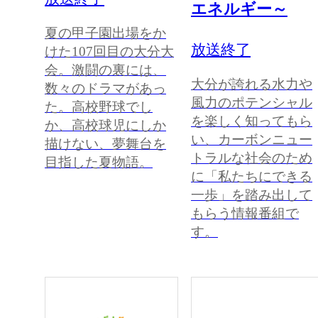
エネルギー～
夏の甲子園出場をか
放送終了
けた107回目の大分大
会。激闘の裏には、
大分が誇れる水力や
数々のドラマがあっ
風力のポテンシャル
た。高校野球でし
を楽しく知ってもら
か、高校球児にしか
い、カーボンニュー
描けない、夢舞台を
トラルな社会のため
目指した夏物語。
に「私たちにできる
一歩」を踏み出して
もらう情報番組で
す。