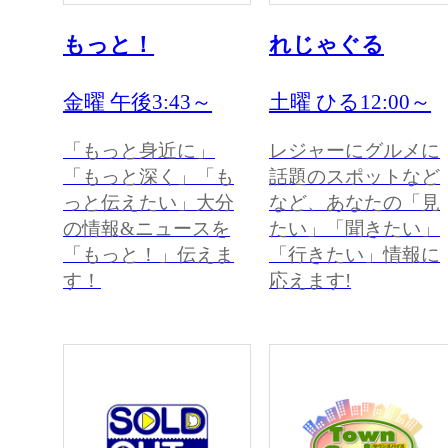
もっと！
れじゃぐる
金曜 午後3:43～
土曜 ひる12:00～
「もっと身近に」
レジャーにグルメに
「もっと深く」「も
話題のスポットなど
っと伝えたい」大分
など、あなたの「見
の情報&ニュースを
たい」「聞きたい」
「もっと！」伝えま
「行きたい」情報に
す！
応えます!