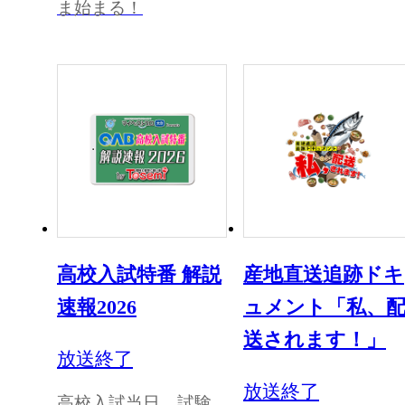
ま始まる！
高校入試特番 解説
産地直送追跡ドキ
速報2026
ュメント「私、
送されます！」
放送終了
放送終了
高校入試当日、試験