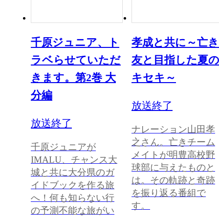
千原ジュニア、ト
孝成と共に～亡き
ラベらせていただ
友と目指した夏
きます。第2巻 大
キセキ～
分編
放送終了
放送終了
ナレーション山田孝
之さん。亡きチーム
千原ジュニアが
メイトが明豊高校野
IMALU、チャンス大
球部に与えたものと
城と共に大分県のガ
は。その軌跡と奇跡
イドブックを作る旅
を振り返る番組で
へ！何も知らない行
す。
の予測不能な旅がい