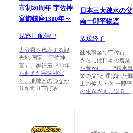
市制20周年 宇佐神
日本三大疎水の父
宮御鎮座1300年～
南一郎平物語
見逃し配信中
放送終了
大分県を代表する観
疎水事業で宇佐市、
光地 国宝「宇佐神
さらには日本の農業
宮」。御鎮座1300年
を豊かにし、“疎水事
を迎えた宇佐神宮
業の父”と呼ばれた郷
と、地域とのつなが
土の偉人・南 一郎平
りを掘り下げる。
の生きざまに迫る。