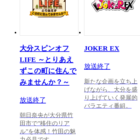
大分スピンオフ
JOKER EX
LIFE ～とりあえ
放送終了
ずこの町に住んで
新たな企画を立ち上
みませんか？～
げながら、大分を盛
り上げていく発展的
放送終了
バラエティ番組。
朝日奈央が大分県竹
田市で”移住のリア
ル”を体感！竹田の魅
力必見です。