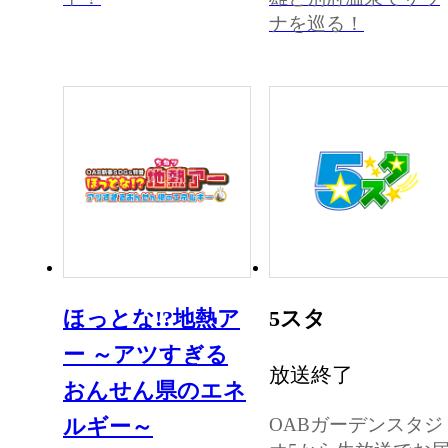
ナを巡る！
ほっとな!?地熱ア
5スタ
ー ～アツすぎる
放送終了
おんせん県のエネ
OABガーデンスタジ
ルギー～