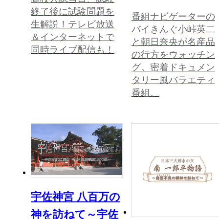
終了後に試験問題を
番組ナビゲーターの
生解説！テレビ放送
バイきんぐ小峠英二
＆インターネットで
と朝日奈央が名産品
同時ライブ配信も！
の行方をウォッチン
グ。密着ドキュメン
タリー風バラエティ
番組。
宇佐神宮 八百万の
神を訪ねて～宇佐