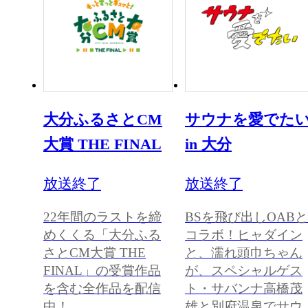
大分ふるさとCM
サウナを愛でた
大賞 THE FINAL
in 大分
放送終了
放送終了
22年間のラストを締
BSを飛び出しOABと
めくくる「大分ふる
コラボ！ヒャダイン
さとCM大賞 THE
と、濡れ頭巾ちゃん
FINAL」の受賞作品
が、スペシャルゲス
を含む全作品を配信
ト・サバンナ高橋茂
中！
雄と別府温泉でサウ