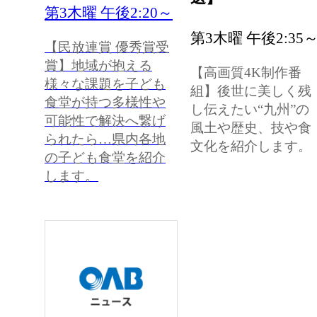
第3木曜 午後2:20～
第3木曜 午後2:35
【民放連賞 優秀賞受
賞】地域が抱える
【高画質4K制作番
様々な課題を子ども
組】後世に美しく残
食堂が持つ多様性や
し伝えたい“九州”の
可能性で解決へ繋げ
風土や歴史、技や食
られたら…県内各地
文化を紹介します。
の子ども食堂を紹介
します。