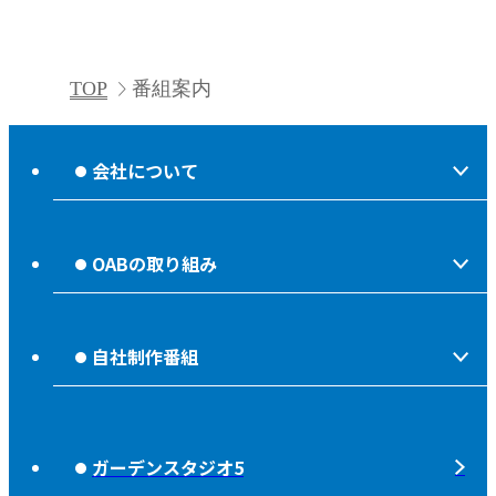
TOP
番組案内
会社について
会社情報
OABの取り組み
OABからのお知らせ
ほっとな、じもっと！【地熱TV OAB】
OABのMVV
自社制作番組
食後の油大カイシュウ
リクルートページ
じもっと！OITA
じもエネ
放送番組基準
ガーデンスタジオ5
もっと！
子ども食堂応援