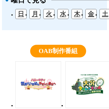
日
月
火
水
木
金
土
OAB制作番組