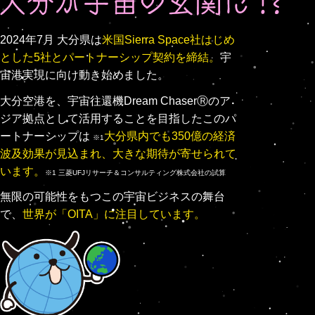
2024年7月 大分県は
米国Sierra Space社はじめ
とした5社とパートナーシップ契約を締結。
宇
宙港実現に向け動き始めました。
大分空港を、宇宙往還機Dream ChaserⓇのア
ジア拠点として活用することを目指したこのパ
ートナーシップは
大分県内でも350億の経済
※1
波及効果が見込まれ、大きな期待が寄せられて
います。
※1 三菱UFJリサーチ＆コンサルティング株式会社の試算
無限の可能性をもつこの宇宙ビジネスの舞台
で、
世界が「OITA」に注目しています。