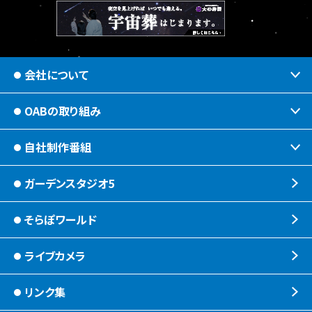
会社について
OABの取り組み
会社情報
OABからのお知らせ
自社制作番組
ほっとな、じもっと！【地熱TV OAB】
OABのMVV
食後の油大カイシュウ
ガーデンスタジオ5
じもっと！OITA
リクルートページ
じもエネ
もっと！
そらぽワールド
放送番組基準
子ども食堂応援
れじゃぐる
ライブカメラ
放送番組審議会
宇宙(そら)
SOLD OUT
リンク集