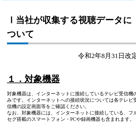
放送番組基準
Ⅰ当社が収集する視聴データに
放送番組審議会
ついて
大分朝日放送 人権方針
青少年と放送
令和2年8月31日改
不法電波はいけません！
視聴データの取扱いについて
１．対象機器
個人情報について
対象機器は、インターネットに接続しているテレビ受信機
国民保護業務計画
みです。インターネットへの接続状況については各テレビ
信機の設定画面等をご確認ください。
特定商取引に関する法律による表示
なお、対象機器には、インターネットに接続している、フ
セグ搭載のスマートフォン・PCや録画機器も含まれます。
後援申請
ご意見・ご感想