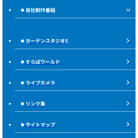
OABのMVV
自社制作番組
食後の油大カイシュウ
リクルートページ
じもっと！OITA
じもエネ
放送番組基準
ガーデンスタジオ5
もっと！
子ども食堂応援
放送番組審議会
れじゃぐる
宇宙(そら)
そらぽワールド
大分朝日放送 人権方針
SOLD OUT
シニアセーフティー
青少年と放送
ライブカメラ
タウンスパイス
ピンクリボン
不法電波はいけません！
夜分、おじゃまします。
リンク集
みんなでそなえーる
視聴データの取扱いについて
高校野球「夢・甲子園！」
ライフノート＋360°®
サイトマップ
個人情報について
そらぽの木