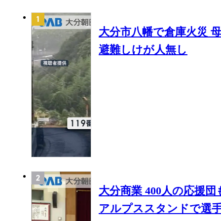
大分市八幡で倉庫火災 母
避難しけが人無し
大分商業 400人の応援
アルプススタンドで選