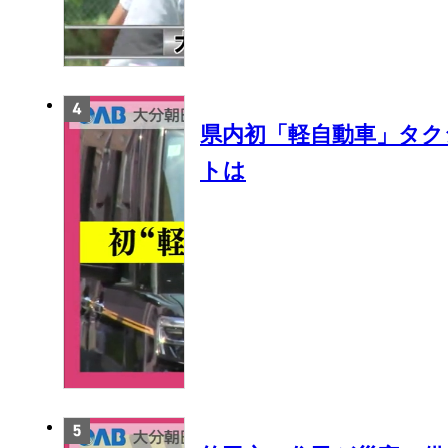
県内初「軽自動車」タク
トは