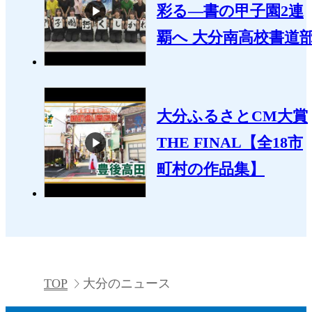
彩る―書の甲子園2連
覇へ 大分南高校書道
大分ふるさとCM大賞
THE FINAL【全18市
町村の作品集】
TOP
大分のニュース