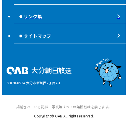
ピンクリボン
不法電波はいけません！
夜分、おじゃまします。
リンク集
みんなでそなえーる
視聴データの取扱いについて
高校野球「夢・甲子園！」
ライフノート＋360°®
サイトマップ
個人情報について
そらぽの木
国民保護業務計画
県産品応援
特定商取引に関する法律による表示
後援申請
〒870-8524 大分市新川西2丁目7-1
ご意見・ご感想
掲載されている記事・写真等すべての無断転載を禁じます。
Copyright© OAB All rights reserved.