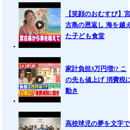
【笑顔のおむすび】
古島の恩返し 海を越
た子ども食堂
家計負担3万円増!? こ
の先も値上げ 消費税
動き
高校球児の夢を文字で