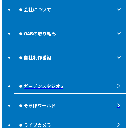
会社について
会社情報
OABの取り組み
OABからのお知らせ
ほっとな、じもっと！【地熱TV OAB】
OABのMVV
自社制作番組
食後の油大カイシュウ
リクルートページ
じもっと！OITA
じもエネ
放送番組基準
ガーデンスタジオ5
もっと！
子ども食堂応援
放送番組審議会
れじゃぐる
宇宙(そら)
そらぽワールド
大分朝日放送 人権方針
SOLD OUT
シニアセーフティー
青少年と放送
ライブカメラ
タウンスパイス