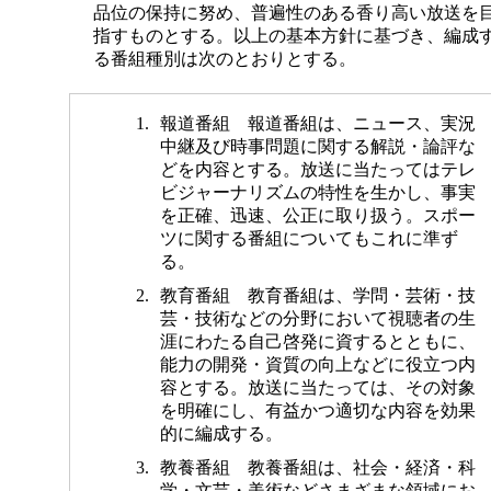
品位の保持に努め、普遍性のある香り高い放送を
指すものとする。以上の基本方針に基づき、編成
る番組種別は次のとおりとする。
報道番組 報道番組は、ニュース、実況
中継及び時事問題に関する解説・論評な
どを内容とする。放送に当たってはテレ
ビジャーナリズムの特性を生かし、事実
を正確、迅速、公正に取り扱う。スポー
ツに関する番組についてもこれに準ず
る。
教育番組 教育番組は、学問・芸術・技
芸・技術などの分野において視聴者の生
涯にわたる自己啓発に資するとともに、
能力の開発・資質の向上などに役立つ内
容とする。放送に当たっては、その対象
を明確にし、有益かつ適切な内容を効果
的に編成する。
教養番組 教養番組は、社会・経済・科
学・文芸・美術などさまざまな領域にお