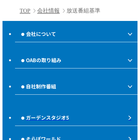
TOP
会社情報
放送番組基準
会社について
会社情報
OABの取り組み
OABからのお知らせ
ほっとな、じもっと！【地熱TV OAB】
OABのMVV
自社制作番組
食後の油大カイシュウ
リクルートページ
じもっと！OITA
じもエネ
放送番組基準
ガーデンスタジオ5
もっと！
子ども食堂応援
放送番組審議会
れじゃぐる
宇宙(そら)
そらぽワールド