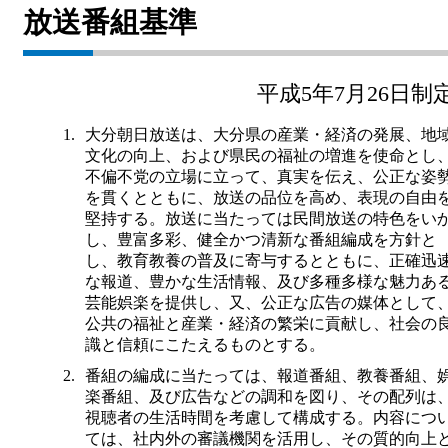
放送番組基準
放送番組基準
放送番組審議会
平成5年7月26日制
大分朝日放送 人権方針
大分朝日放送は、大分県の産業・経済の発展、地
青少年と放送
文化の向上、および県民の福祉の増進を使命とし
不偏不党の立場に立って、真実を伝え、公正な姿
不法電波はいけません！
を貫くとともに、放送の品位を高め、表現の自由
堅持する。放送に当たっては民間放送の特色をい
視聴データの取扱いについて
し、豊富多彩、健全かつ清新な番組編成を方針と
し、教育教養の普及に寄与するとともに、正確迅
個人情報について
な報道、豊かな生活情報、及び多種多様な魅力あ
芸能娯楽を提供し、又、公正な広告の媒体として
国民保護業務計画
公共の福祉と産業・経済の繁栄に貢献し、社会の
識と信頼にこたえるものとする。
特定商取引に関する法律による表示
番組の編成に当たっては、報道番組、教養番組、
後援申請
楽番組、及び広告などの調和を図り、その配列は
視聴者の生活時間を考慮して構成する。内容につ
ご意見・ご感想
ては、社内外の審議機関を活用し、その質的向上