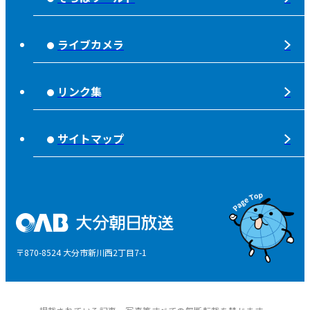
大分朝日放送 人権方針
SOLD OUT
シニアセーフティー
青少年と放送
ライブカメラ
タウンスパイス
ピンクリボン
不法電波はいけません！
夜分、おじゃまします。
リンク集
みんなでそなえーる
視聴データの取扱いについて
高校野球「夢・甲子園！」
ライフノート＋360°®
サイトマップ
個人情報について
そらぽの木
国民保護業務計画
県産品応援
特定商取引に関する法律による表示
後援申請
〒870-8524 大分市新川西2丁目7-1
ご意見・ご感想