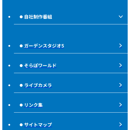
ほっとな、じもっと！【地熱TV OAB】
OABのMVV
自社制作番組
食後の油大カイシュウ
リクルートページ
じもっと！OITA
じもエネ
放送番組基準
ガーデンスタジオ5
もっと！
子ども食堂応援
放送番組審議会
れじゃぐる
宇宙(そら)
そらぽワールド
大分朝日放送 人権方針
SOLD OUT
シニアセーフティー
青少年と放送
ライブカメラ
タウンスパイス
ピンクリボン
不法電波はいけません！
夜分、おじゃまします。
リンク集
みんなでそなえーる
視聴データの取扱いについて
高校野球「夢・甲子園！」
ライフノート＋360°®
サイトマップ
個人情報について