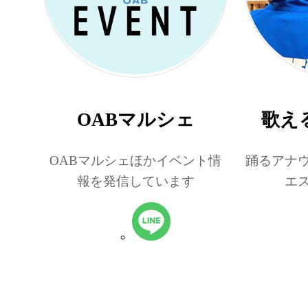
OABマルシェ
歌え
OABマルシェほかイベント情
踊るアナ
報を発信しています
エ