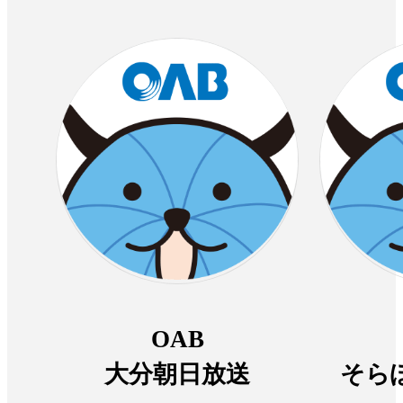
OAB
大分朝日放送
そら