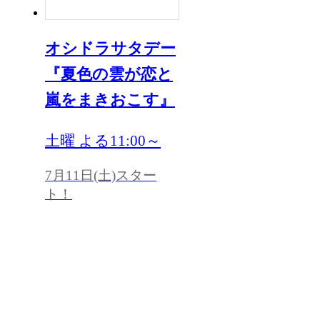
オシドラサタデー
『夏色の雲が恋と
嵐をまきおこす』
土曜 よる11:00～
7月11日(土)スター
ト！