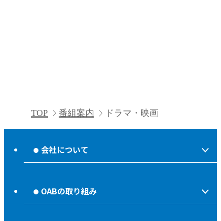
TOP
番組案内
ドラマ・映画
会社について
会社情報
OABの取り組み
OABからのお知らせ
ほっとな、じもっと！【地熱TV OAB】