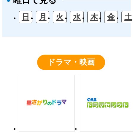
日
月
火
水
木
金
土
ドラマ・映画