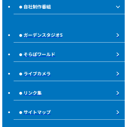
OABのMVV
自社制作番組
食後の油大カイシュウ
リクルートページ
じもっと！OITA
じもエネ
放送番組基準
ガーデンスタジオ5
もっと！
子ども食堂応援
放送番組審議会
れじゃぐる
宇宙(そら)
そらぽワールド
大分朝日放送 人権方針
SOLD OUT
シニアセーフティー
青少年と放送
ライブカメラ
タウンスパイス
ピンクリボン
不法電波はいけません！
夜分、おじゃまします。
リンク集
みんなでそなえーる
視聴データの取扱いについて
高校野球「夢・甲子園！」
ライフノート＋360°®
サイトマップ
個人情報について
そらぽの木
国民保護業務計画