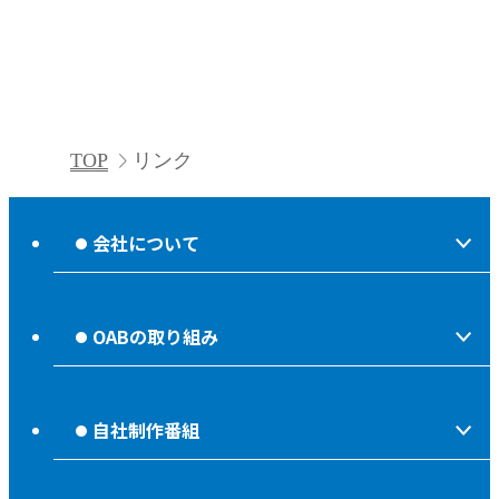
TOP
リンク
会社について
会社情報
OABの取り組み
OABからのお知らせ
ほっとな、じもっと！【地熱TV OAB】
OABのMVV
自社制作番組
食後の油大カイシュウ
リクルートページ
じもっと！OITA