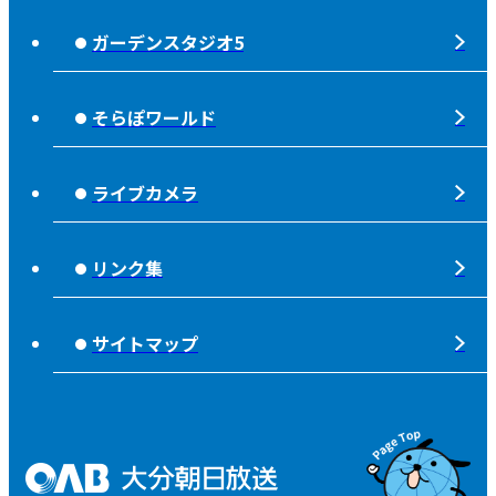
じもエネ
放送番組基準
ガーデンスタジオ5
もっと！
子ども食堂応援
放送番組審議会
れじゃぐる
宇宙(そら)
そらぽワールド
大分朝日放送 人権方針
SOLD OUT
シニアセーフティー
青少年と放送
ライブカメラ
タウンスパイス
ピンクリボン
不法電波はいけません！
夜分、おじゃまします。
リンク集
みんなでそなえーる
視聴データの取扱いについて
高校野球「夢・甲子園！」
ライフノート＋360°®
サイトマップ
個人情報について
そらぽの木
国民保護業務計画
県産品応援
特定商取引に関する法律による表示