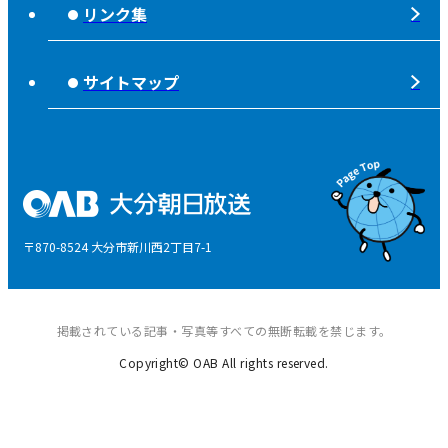
夜分、おじゃまします。
リンク集
みんなでそなえーる
視聴データの取扱いについて
高校野球「夢・甲子園！」
ライフノート＋360°®
サイトマップ
個人情報について
そらぽの木
国民保護業務計画
県産品応援
特定商取引に関する法律による表示
後援申請
〒870-8524 大分市新川西2丁目7-1
ご意見・ご感想
掲載されている記事・写真等すべての無断転載を禁じます。
Copyright© OAB All rights reserved.