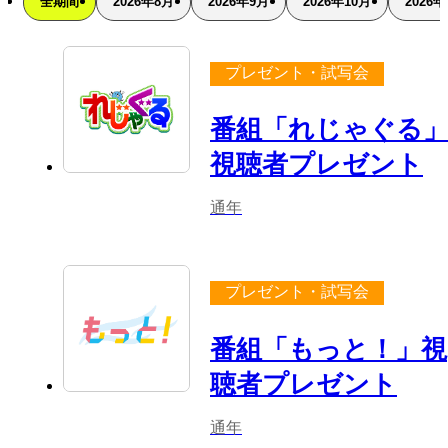
全期間
2026年8月
2026年9月
2026年10月
2026年
プレゼント・試写会
番組「れじゃぐる
視聴者プレゼント
通年
プレゼント・試写会
番組「もっと！」視
聴者プレゼント
通年