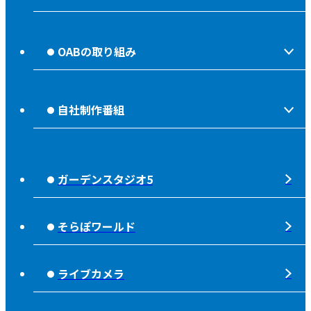
会社情報
OABの取り組み
OABからのお知らせ
ほっとな、じもっと！【地熱TV OAB】
OABのMVV
自社制作番組
食後の油大カイシュウ
リクルートページ
じもっと！OITA
じもエネ
放送番組基準
ガーデンスタジオ5
もっと！
子ども食堂応援
放送番組審議会
れじゃぐる
宇宙(そら)
そらぽワールド
大分朝日放送 人権方針
SOLD OUT
シニアセーフティー
青少年と放送
ライブカメラ
タウンスパイス
ピンクリボン
不法電波はいけません！