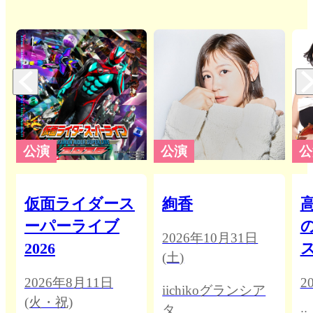
公演
公演
公
仮面ライダース
絢香
高
ーパーライブ
2026年10月31日
2026
(土)
2026年8月11日
2
iichikoグランシア
(火・祝)
タ