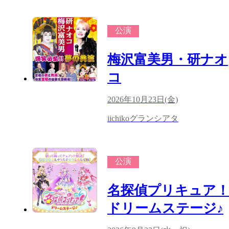
公演
梅沢富美男・研ナオ
コ
2026年10月23日(金)
iichikoグランシアタ
公演
名探偵プリキュア
ドリームステージ♪