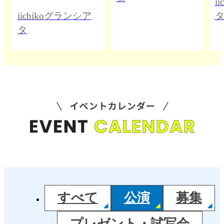
i
iichikoグランシア
タ
すべて
公演
募集
プレゼント・試写会