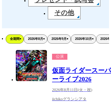
その他
全期間
2026年8月
2026年9月
2026年10月
2026年
公演
仮面ライダースー
ーライブ2026
2026年8月11日(火・祝)
iichikoグランシアタ