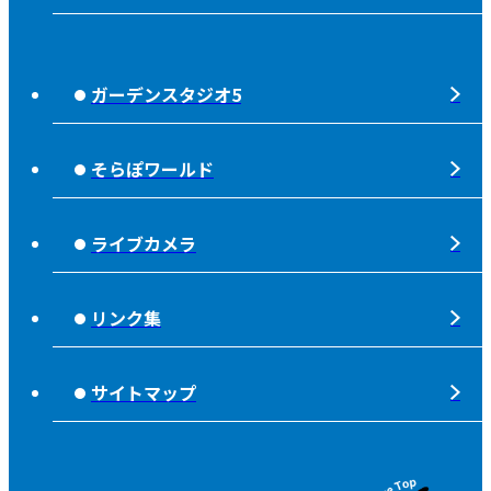
食後の油大カイシュウ
リクルートページ
じもっと！OITA
じもエネ
放送番組基準
ガーデンスタジオ5
もっと！
子ども食堂応援
放送番組審議会
れじゃぐる
宇宙(そら)
そらぽワールド
大分朝日放送 人権方針
SOLD OUT
シニアセーフティー
青少年と放送
ライブカメラ
タウンスパイス
ピンクリボン
不法電波はいけません！
夜分、おじゃまします。
リンク集
みんなでそなえーる
視聴データの取扱いについて
高校野球「夢・甲子園！」
ライフノート＋360°®
サイトマップ
個人情報について
そらぽの木
国民保護業務計画
県産品応援