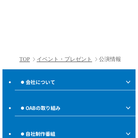
TOP
イベント・プレゼント
公演情報
会社について
会社情報
OABの取り組み
OABからのお知らせ
ほっとな、じもっと！【地熱TV OAB】
OABのMVV
自社制作番組