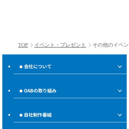
TOP
イベント・プレゼント
その他のイベン
会社について
会社情報
OABの取り組み
OABからのお知らせ
ほっとな、じもっと！【地熱TV OAB】
OABのMVV
自社制作番組
食後の油大カイシュウ
リクルートページ