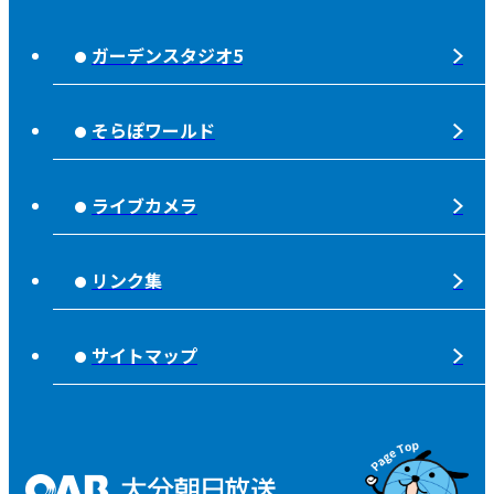
じもっと！OITA
じもエネ
放送番組基準
ガーデンスタジオ5
もっと！
子ども食堂応援
放送番組審議会
れじゃぐる
宇宙(そら)
そらぽワールド
大分朝日放送 人権方針
SOLD OUT
シニアセーフティー
青少年と放送
ライブカメラ
タウンスパイス
ピンクリボン
不法電波はいけません！
夜分、おじゃまします。
リンク集
みんなでそなえーる
視聴データの取扱いについて
高校野球「夢・甲子園！」
ライフノート＋360°®
サイトマップ
個人情報について
そらぽの木
国民保護業務計画
県産品応援
特定商取引に関する法律による表示