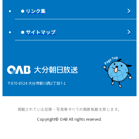
不法電波はいけません！
夜分、おじゃまします。
リンク集
みんなでそなえーる
視聴データの取扱いについて
高校野球「夢・甲子園！」
ライフノート＋360°®
サイトマップ
個人情報について
そらぽの木
国民保護業務計画
県産品応援
特定商取引に関する法律による表示
後援申請
〒870-8524 大分市新川西2丁目7-1
ご意見・ご感想
掲載されている記事・写真等すべての無断転載を禁じます。
Copyright© OAB All rights reserved.