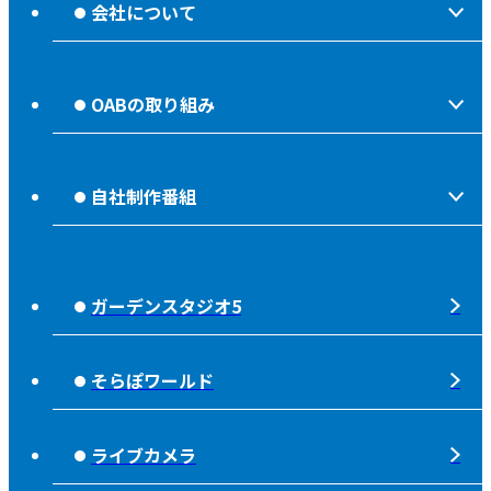
会社について
会社情報
OABの取り組み
OABからのお知らせ
ほっとな、じもっと！【地熱TV OAB】
OABのMVV
自社制作番組
食後の油大カイシュウ
リクルートページ
じもっと！OITA
じもエネ
放送番組基準
ガーデンスタジオ5
もっと！
子ども食堂応援
放送番組審議会
れじゃぐる
宇宙(そら)
そらぽワールド
大分朝日放送 人権方針
SOLD OUT
シニアセーフティー
青少年と放送
ライブカメラ
タウンスパイス
ピンクリボン