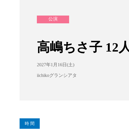
公演
高嶋ちさ子 1
2027年1月16日(土)
iichikoグランシアタ
時 間