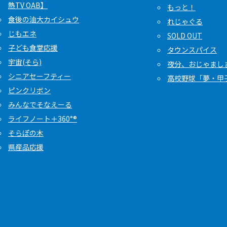
熱TV OAB】
もっと！
食後の油大カイシュウ
れじゃぐる
じもエネ
SOLD OUT
子ども食堂応援
タウンスパイス
宇宙(そら)
夜分、おじゃまし
シニアセーフティー
高校野球「夢・甲
ピンクリボン
みんなでそなえーる
ライフノート＋360°®
そらぽの木
県産品応援