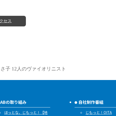
クセス
さ子 12人のヴァイオリニスト
OABの取り組み
自社制作番組
ほっとな、じもっと！【地
じもっと！OITA