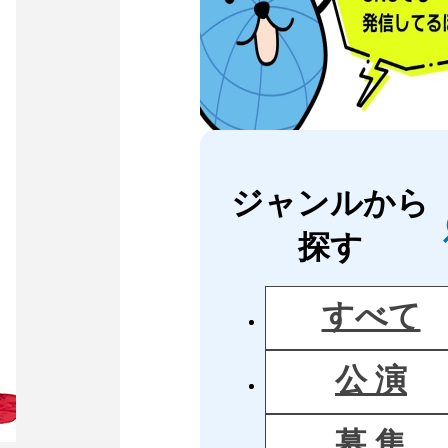
ジャンルから
探す
すべて
公 演
募 集