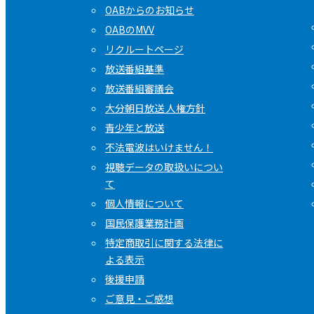
OABからのお知らせ
OABのMVV
リクルートページ
放送番組基準
放送番組審議会
大分朝日放送 人権方針
青少年と放送
不法電波はいけません！
視聴データの取扱いについ
て
個人情報について
国民保護業務計画
特定商取引に関する法律に
よる表示
後援申請
ご意見・ご感想