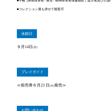
■手帳 [身体障害者 / 療育 / 精神障害者保健福祉 ] 提示者及び介
■
コレクション展も併せて観覧可
休館日
９月14日
(月)
プレイガイド
≪前売券６月23 日
発売≫
(火
)
お問い合わせ