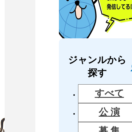
ジャンルから
探す
すべて
公 演
募 集