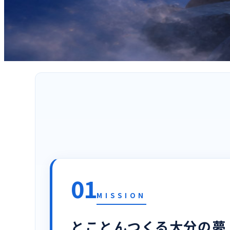
01
MISSION
とことんつくる大分の夢