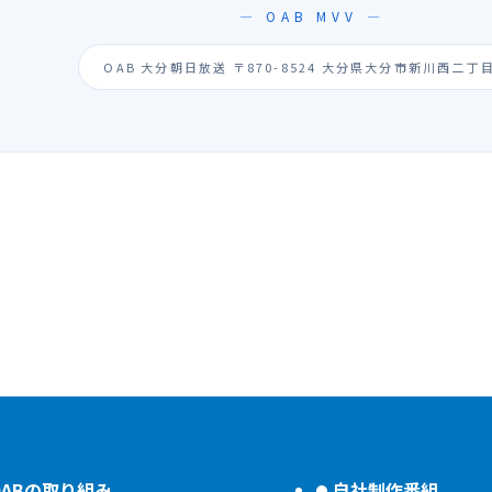
— OAB MVV —
OAB 大分朝日放送 〒870-8524 大分県大分市新川西二丁目
OABの取り組み
自社制作番組