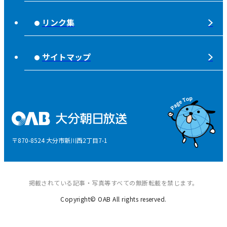
ピンクリボン
不法電波はいけません！
夜分、おじゃまします。
リンク集
みんなでそなえーる
視聴データの取扱いについて
高校野球「夢・甲子園！」
ライフノート＋360°®
サイトマップ
個人情報について
そらぽの木
国民保護業務計画
県産品応援
特定商取引に関する法律による表示
後援申請
〒870-8524 大分市新川西2丁目7-1
ご意見・ご感想
掲載されている記事・写真等すべての無断転載を禁じます。
Copyright© OAB All rights reserved.