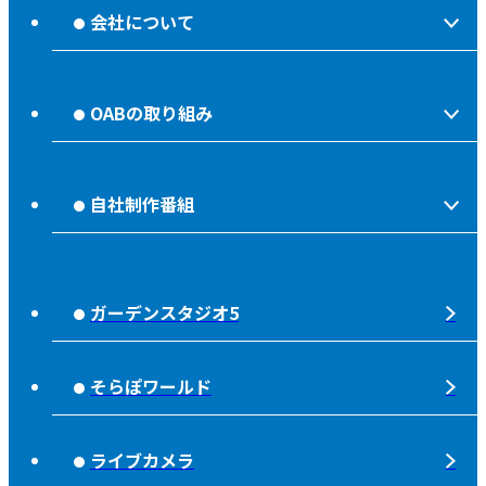
会社について
会社情報
OABの取り組み
OABからのお知らせ
ほっとな、じもっと！【地熱TV OAB】
OABのMVV
自社制作番組
食後の油大カイシュウ
リクルートページ
じもっと！OITA
じもエネ
放送番組基準
ガーデンスタジオ5
もっと！
子ども食堂応援
放送番組審議会
れじゃぐる
宇宙(そら)
そらぽワールド
大分朝日放送 人権方針
SOLD OUT
シニアセーフティー
青少年と放送
ライブカメラ
タウンスパイス