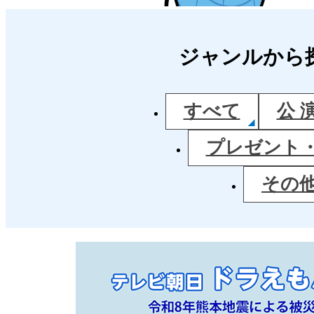
ジャンルから
すべて
公 
プレゼント
その