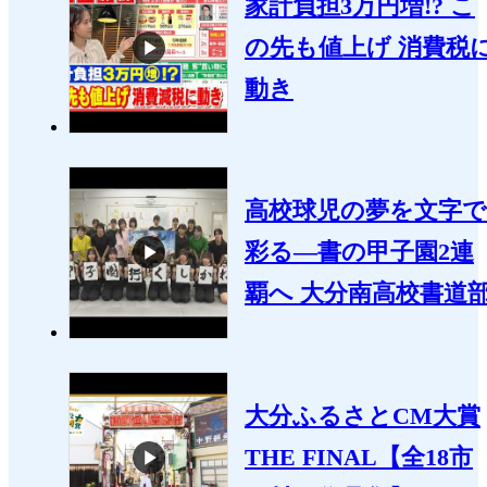
家計負担3万円増!? こ
の先も値上げ 消費税
動き
高校球児の夢を文字で
彩る―書の甲子園2連
覇へ 大分南高校書道
大分ふるさとCM大賞
THE FINAL【全18市