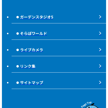
じもっと！OITA
じもエネ
放送番組基準
ガーデンスタジオ5
もっと！
子ども食堂応援
放送番組審議会
れじゃぐる
宇宙(そら)
そらぽワールド
大分朝日放送 人権方針
SOLD OUT
シニアセーフティー
青少年と放送
ライブカメラ
タウンスパイス
ピンクリボン
不法電波はいけません！
夜分、おじゃまします。
リンク集
みんなでそなえーる
視聴データの取扱いについて
高校野球「夢・甲子園！」
ライフノート＋360°®
サイトマップ
個人情報について
そらぽの木
国民保護業務計画
県産品応援
特定商取引に関する法律による表示