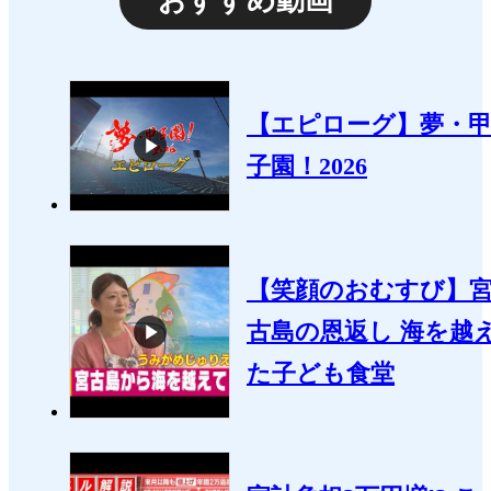
おすすめ動画
【エピローグ】夢・
子園！2026
【笑顔のおむすび】
古島の恩返し 海を越
た子ども食堂