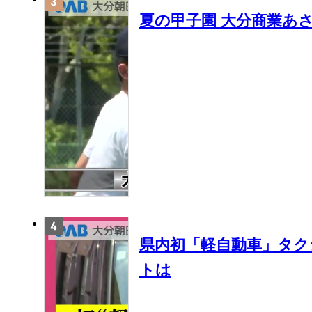
夏の甲子園 大分商業あ
県内初「軽自動車」タク
トは