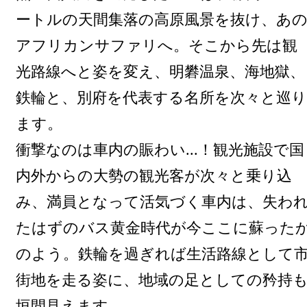
ートルの天間集落の高原風景を抜け、あ
アフリカンサファリへ。そこから先は観
光路線へと姿を変え、明礬温泉、海地獄、
鉄輪と、別府を代表する名所を次々と巡り
ます。
衝撃なのは車内の賑わい...！観光施設で国
内外からの大勢の観光客が次々と乗り込
み、満員となって活気づく車内は、失わ
たはずのバス黄金時代が今ここに蘇った
のよう。鉄輪を過ぎれば生活路線として
街地を走る姿に、地域の足としての矜持
垣間見えます。