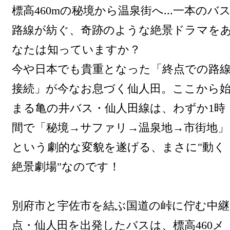
標高460mの秘境から温泉街へ...一本のバ
路線が紡ぐ、奇跡のような絶景ドラマを
なたは知っていますか？
今や日本でも貴重となった「終点での路
接続」が今なお息づく仙人田。ここから
まる亀の井バス・仙人田線は、わずか1時
間で「秘境→サファリ→温泉地→市街地」
という劇的な変貌を遂げる、まさに"動く
絶景劇場"なのです！
別府市と宇佐市を結ぶ国道の峠に佇む中継
点・仙人田を出発したバスは、標高460メ