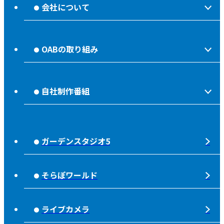
会社について
会社情報
OABの取り組み
OABからのお知らせ
ほっとな、じもっと！【地熱TV OAB】
OABのMVV
自社制作番組
食後の油大カイシュウ
リクルートページ
じもっと！OITA
じもエネ
放送番組基準
ガーデンスタジオ5
もっと！
子ども食堂応援
放送番組審議会
れじゃぐる
宇宙(そら)
そらぽワールド
大分朝日放送 人権方針
SOLD OUT
シニアセーフティー
青少年と放送
ライブカメラ
タウンスパイス
ピンクリボン