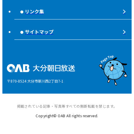
不法電波はいけません！
夜分、おじゃまします。
リンク集
みんなでそなえーる
視聴データの取扱いについて
高校野球「夢・甲子園！」
ライフノート＋360°®
サイトマップ
個人情報について
そらぽの木
国民保護業務計画
県産品応援
特定商取引に関する法律による表示
後援申請
〒870-8524 大分市新川西2丁目7-1
ご意見・ご感想
掲載されている記事・写真等すべての無断転載を禁じます。
Copyright© OAB All rights reserved.