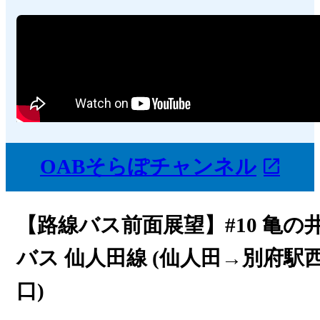
OABそらぽチャンネル
【路線バス前面展望】#10 亀の
バス 仙人田線 (仙人田→別府駅
口)