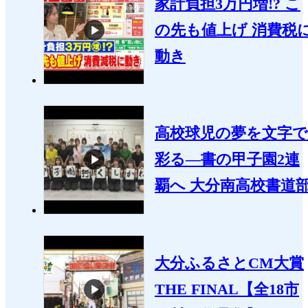
家計負担3万円増!? こ
の先も値上げ 消費税
動き
高校球児の夢を文字で
彩る―書の甲子園2連
覇へ 大分南高校書道
大分ふるさとCM大賞
THE FINAL【全18市