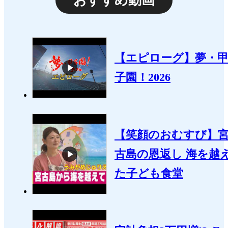
おすすめ動画
【エピローグ】夢・
子園！2026
【笑顔のおむすび】
古島の恩返し 海を越
た子ども食堂