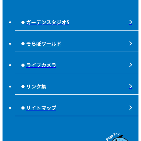
じもっと！OITA
じもエネ
放送番組基準
ガーデンスタジオ5
もっと！
子ども食堂応援
放送番組審議会
れじゃぐる
宇宙(そら)
そらぽワールド
大分朝日放送 人権方針
SOLD OUT
シニアセーフティー
青少年と放送
ライブカメラ
タウンスパイス
ピンクリボン
不法電波はいけません！
夜分、おじゃまします。
リンク集
みんなでそなえーる
視聴データの取扱いについて
高校野球「夢・甲子園！」
ライフノート＋360°®
サイトマップ
個人情報について
そらぽの木
国民保護業務計画
県産品応援
特定商取引に関する法律による表示