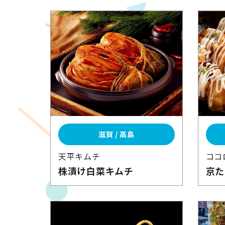
滋賀 / 高島
天平キムチ
ココ
株漬け白菜
キムチ
京た