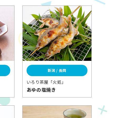
新潟 / 長岡
いろり茶屋
「火処」
あゆの塩焼き