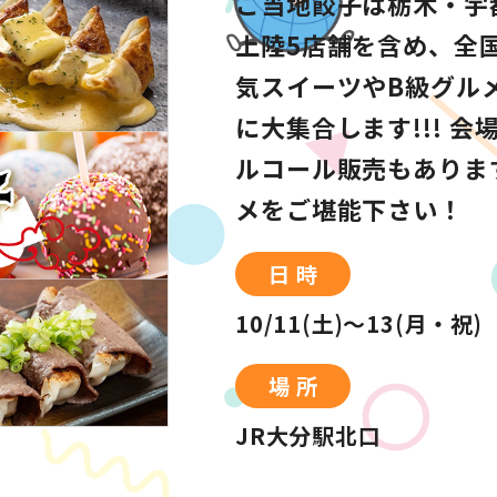
ご当地餃子は栃木・宇
上陸5店舗を含め、全
気スイーツやB級グル
に大集合します!!! 
ルコール販売もありま
メをご堪能下さい！
日 時
10/11(土)～13(月・祝)
場 所
JR大分駅北口