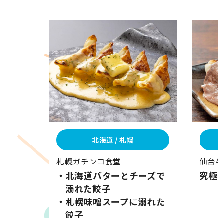
北海道 / 札幌
札幌ガチンコ食堂
仙台
・北海道バターとチーズで
究極
溺れた
餃子
・札幌味噌スープに
溺れた
餃子