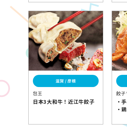
滋賀 / 彦根
包王
餃子
日本3大和牛！
近江牛餃子
・手
・鶏