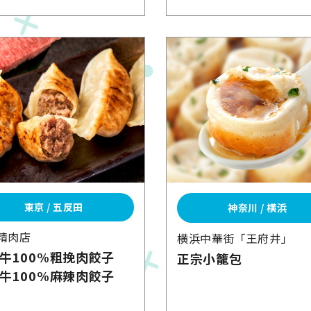
東京 / 五反田
神奈川 / 横浜
精肉店
横浜中華街
「王府井」
牛100%
粗挽肉餃子
正宗小籠包
牛100%
麻辣肉餃子