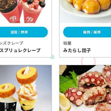
滋賀 / 野洲
福岡 / 福岡
ンズ
クレープ
珀屋
スブリュレ
クレープ
みたらし団子