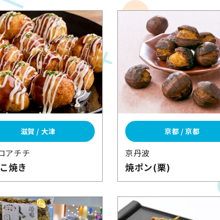
滋賀 / 大津
京都 / 京都
ロアチチ
京丹波
こ焼き
焼ポン(栗)