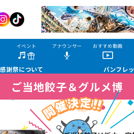
イベント
アナウンサー
おすすめ動画
大感謝祭に
ついて
パンフ
レ
ご当地餃子＆グルメ博