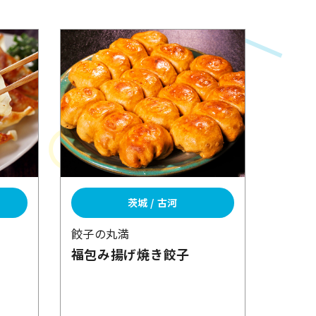
茨城 / 古河
餃子の丸満
福包み揚げ焼き
餃子