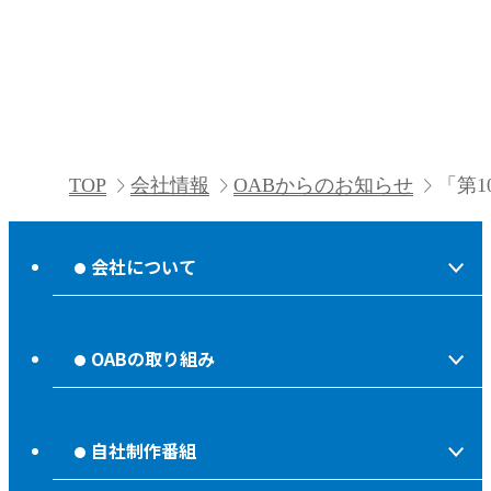
TOP
会社情報
OABからのお知らせ
「第1
会社について
会社情報
OABの取り組み
OABからのお知らせ
ほっとな、じもっと！【地熱TV OAB】
OABのMVV
自社制作番組
食後の油大カイシュウ
リクルートページ