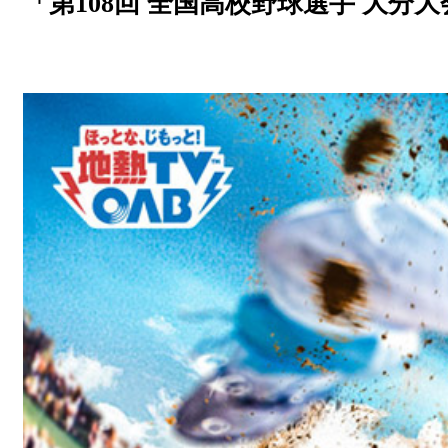
「第108回 全国高校野球選手 大分
放送番組基準
放送番組審議会
大分朝日放送 人権方針
青少年と放送
不法電波はいけません！
視聴データの取扱いについて
個人情報について
国民保護業務計画
特定商取引に関する法律による表示
後援申請
ご意見・ご感想