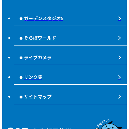
じもっと！OITA
じもエネ
放送番組基準
ガーデンスタジオ5
もっと！
子ども食堂応援
放送番組審議会
れじゃぐる
宇宙(そら)
そらぽワールド
大分朝日放送 人権方針
SOLD OUT
シニアセーフティー
青少年と放送
ライブカメラ
タウンスパイス
ピンクリボン
不法電波はいけません！
夜分、おじゃまします。
リンク集
みんなでそなえーる
視聴データの取扱いについて
高校野球「夢・甲子園！」
ライフノート＋360°®
サイトマップ
個人情報について
そらぽの木
国民保護業務計画
県産品応援
特定商取引に関する法律による表示