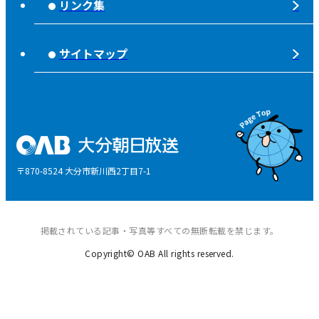
リンク集
みんなでそなえーる
視聴データの取扱いについて
高校野球「夢・甲子園！」
ライフノート＋360°®
サイトマップ
個人情報について
そらぽの木
国民保護業務計画
県産品応援
特定商取引に関する法律による表示
後援申請
〒870-8524 大分市新川西2丁目7-1
ご意見・ご感想
掲載されている記事・写真等すべての無断転載を禁じます。
Copyright© OAB All rights reserved.