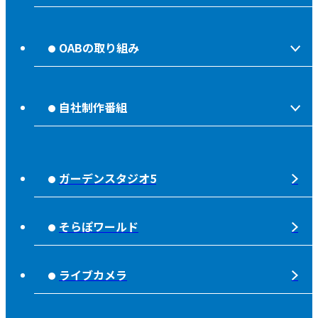
会社情報
OABの取り組み
OABからのお知らせ
ほっとな、じもっと！【地熱TV OAB】
OABのMVV
自社制作番組
食後の油大カイシュウ
リクルートページ
じもっと！OITA
じもエネ
放送番組基準
ガーデンスタジオ5
もっと！
子ども食堂応援
放送番組審議会
れじゃぐる
宇宙(そら)
そらぽワールド
大分朝日放送 人権方針
SOLD OUT
シニアセーフティー
青少年と放送
ライブカメラ
タウンスパイス
ピンクリボン
不法電波はいけません！
夜分、おじゃまします。