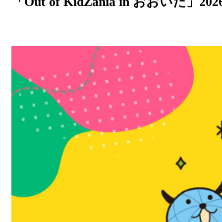
「Out of KidZania in おおいた」
放送番組基準
放送番組審議会
大分朝日放送 人権方針
青少年と放送
不法電波はいけません！
視聴データの取扱いについて
個人情報について
国民保護業務計画
特定商取引に関する法律による表示
後援申請
ご意見・ご感想