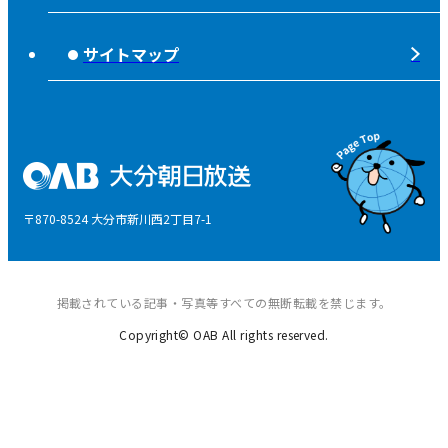
視聴データの取扱いについて
高校野球「夢・甲子園！」
ライフノート＋360°®
サイトマップ
個人情報について
そらぽの木
国民保護業務計画
県産品応援
特定商取引に関する法律による表示
後援申請
〒870-8524 大分市新川西2丁目7-1
ご意見・ご感想
掲載されている記事・写真等すべての無断転載を禁じます。
Copyright© OAB All rights reserved.