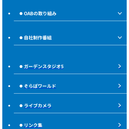
会社情報
OABの取り組み
OABからのお知らせ
ほっとな、じもっと！【地熱TV OAB】
OABのMVV
自社制作番組
食後の油大カイシュウ
リクルートページ
じもっと！OITA
じもエネ
放送番組基準
ガーデンスタジオ5
もっと！
子ども食堂応援
放送番組審議会
れじゃぐる
宇宙(そら)
そらぽワールド
大分朝日放送 人権方針
SOLD OUT
シニアセーフティー
青少年と放送
ライブカメラ
タウンスパイス
ピンクリボン
不法電波はいけません！
夜分、おじゃまします。
リンク集
みんなでそなえーる