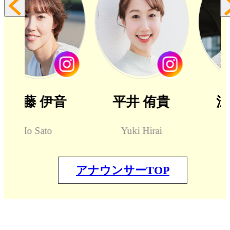
平井 侑貴
江藤 祐介
Yuki Hirai
Yusuke Eto
アナウンサーTOP