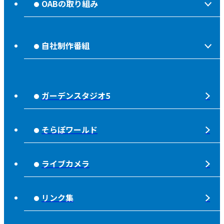
OABの取り組み
OABからのお知らせ
ほっとな、じもっと！【地熱TV OAB】
OABのMVV
自社制作番組
食後の油大カイシュウ
リクルートページ
じもっと！OITA
じもエネ
放送番組基準
ガーデンスタジオ5
もっと！
子ども食堂応援
放送番組審議会
れじゃぐる
宇宙(そら)
そらぽワールド
大分朝日放送 人権方針
SOLD OUT
シニアセーフティー
青少年と放送
ライブカメラ
タウンスパイス
ピンクリボン
不法電波はいけません！
夜分、おじゃまします。
リンク集
みんなでそなえーる
視聴データの取扱いについて
高校野球「夢・甲子園！」