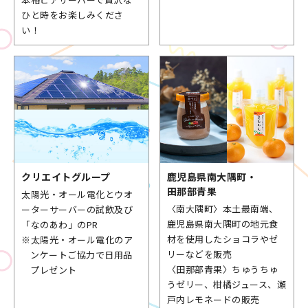
ひと時をお楽しみくださ
い！
クリエイト
グループ
鹿児島県
南大隅町・
田那部青果
太陽光・オール電化とウオ
〈南大隅町〉本土最南端、
ーターサーバーの試飲及び
鹿児島県南大隅町の地元食
「なのあわ」のPR
材を使用したショコラやゼ
※太陽光・オール電化のア
リーなどを販売
ンケートご協力で日用品
〈田那部青果〉ちゅうちゅ
プレゼント
うゼリー、柑橘ジュース、瀬
戸内レモネードの販売