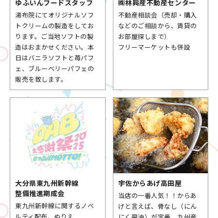
ゆふいん
フードスタッフ
㈱林興産不動産
センター
湯布院にてオリジナルソフ
不動産相談会（売却・購入
トクリームの製造をしてお
などのご相談から、賃貸の
ります。ご当地ソフトの製
お部屋探しまで）
造はおまかせください。本
フリーマーケットも併設
日はバニラソフトと苺パフ
ェ、ブルーベリーパフェの
販売を致します。
大分県
東九州新幹線
宇佐からあげ
高田屋
整備推進期成会
当店の一番人気！！からあ
東九州新幹線に関するノベ
げと言えば、骨なし（にん
ルティ配布、ぬりえ
にく醤油）が定番。九州産