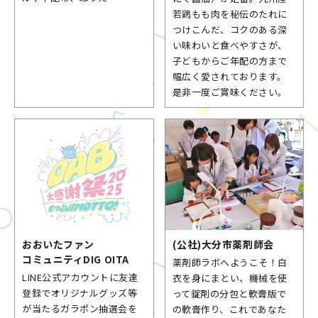
若鶏もも肉を秘伝のたれに
つけこんだ、コクのある深
い味わいと食べやすさが、
子どもからご年配の方まで
幅広く愛されております。
是非一度ご賞味ください。
おおいた
ファン
(公社)
大分市薬剤師会
コミュニティ
DIG OITA
薬剤師ラボへようこそ！白
LINE公式アカウントに友達
衣を身にまとい、機械を使
登録でオリジナルグッズ等
って錠剤の分包と軟膏版で
が当たるガラポン抽選会を
の軟膏作り、これであなた