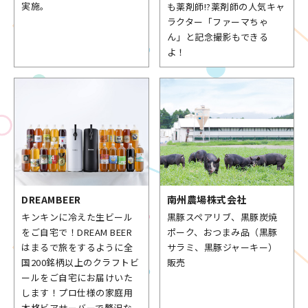
実施。
も薬剤師!?薬剤師の人気キャ
ラクター「ファーマちゃ
ん」と記念撮影もできる
よ！
DREAMBEER
南州農場株式会社
キンキンに冷えた生ビール
黒豚スペアリブ、黒豚炭焼
をご自宅で！DREAM BEER
ポーク、おつまみ品（黒豚
はまるで旅をするように全
サラミ、黒豚ジャーキー）
国200銘柄以上のクラフトビ
販売
ールをご自宅にお届けいた
します！プロ仕様の家庭用
本格ビアサーバーで贅沢な