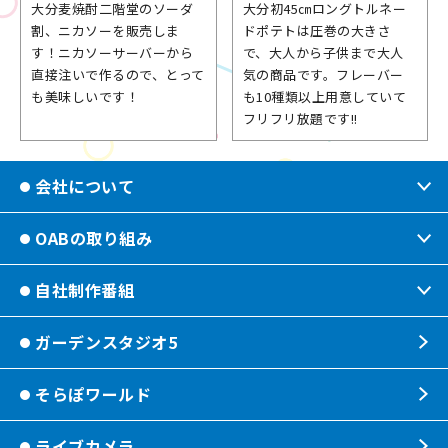
大分麦焼酎二階堂のソーダ
大分初45㎝ロングトルネー
割、ニカソーを販売しま
ドポテトは圧巻の大きさ
す！ニカソーサーバーから
で、大人から子供まで大人
直接注いで作るので、とって
気の商品です。フレーバー
も美味しいです！
も10種類以上用意していて
フリフリ放題です!!
会社について
OABの取り組み
会社情報
OABからのお知らせ
自社制作番組
ほっとな、じもっと！【地熱TV OAB】
OABのMVV
食後の油大カイシュウ
ガーデンスタジオ5
じもっと！OITA
リクルートページ
じもエネ
もっと！
そらぽワールド
放送番組基準
子ども食堂応援
れじゃぐる
ライブカメラ