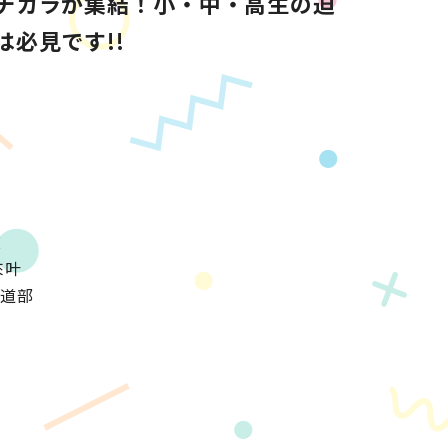
チカラが集結！小・中・高生の迫
必見です!!
鼓
來叶
書道部