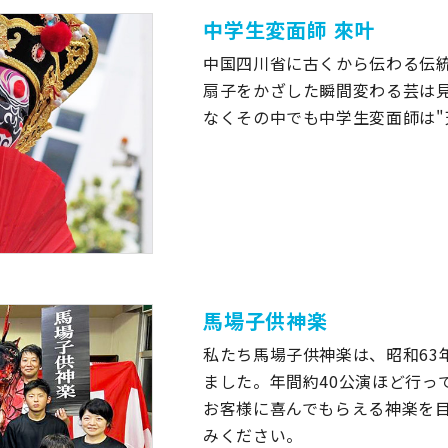
中学生変面師 來叶
中国四川省に古くから伝わる伝統
扇子をかざした瞬間変わる芸は
なくその中でも中学生変面師は"
馬場子供神楽
私たち馬場子供神楽は、昭和63
ました。年間約40公演ほど行っ
お客様に喜んでもらえる神楽を
みください。