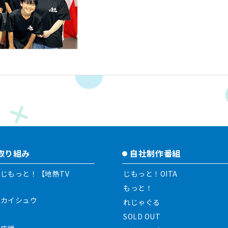
の取り組み
自社制作番組
じもっと！【地熱TV
じもっと！OITA
もっと！
大カイシュウ
れじゃぐる
SOLD OUT