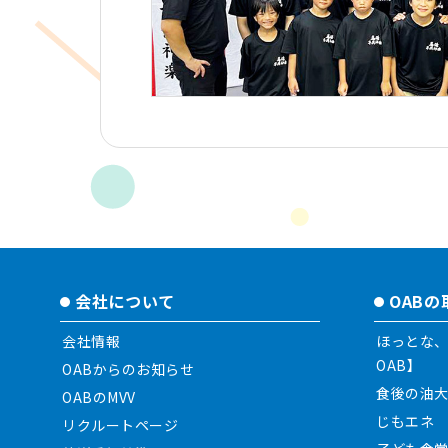
会社について
OAB
会社情報
ほっとな、
OAB】
OABからのお知らせ
食後の油
OABのMVV
じもエネ
リクルートページ