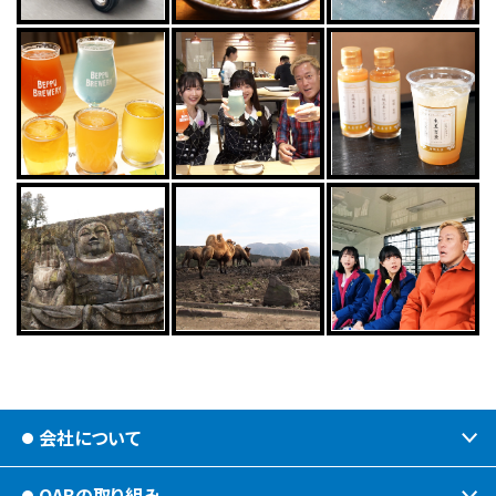
会社について
OABの取り組み
会社情報