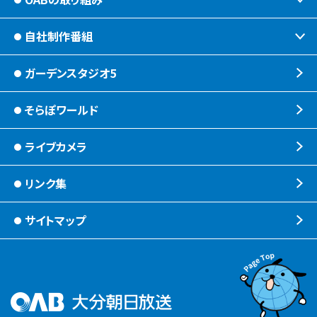
OABからのお知らせ
自社制作番組
ほっとな、じもっと！【地熱TV OAB】
OABのMVV
食後の油大カイシュウ
ガーデンスタジオ5
じもっと！OITA
リクルートページ
じもエネ
もっと！
そらぽワールド
放送番組基準
子ども食堂応援
れじゃぐる
ライブカメラ
放送番組審議会
宇宙(そら)
SOLD OUT
リンク集
大分朝日放送 人権方針
シニアセーフティー
タウンスパイス
サイトマップ
青少年と放送
ピンクリボン
夜分、おじゃまします。
不法電波はいけません！
みんなでそなえーる
高校野球「夢・甲子園！」
視聴データの取扱いについて
ライフノート＋360°®