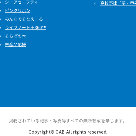
シニアセーフティー
高校野球「夢・甲
ピンクリボン
みんなでそなえーる
ライフノート＋360°®
そらぽの木
県産品応援
掲載されている記事・写真等すべての無断転載を禁じます。
Copyright© OAB All rights reserved.