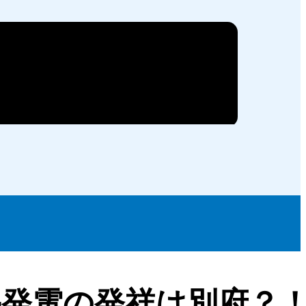
熱発電の発祥は別府？