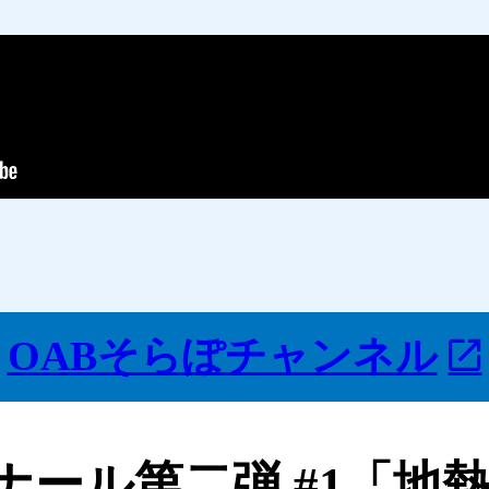
OABそらぽチャンネル
ナール第二弾 #1「地