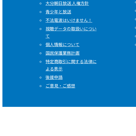
大分朝日放送 人権方針
青少年と放送
不法電波はいけません！
視聴データの取扱いについ
て
個人情報について
国民保護業務計画
特定商取引に関する法律に
よる表示
後援申請
ご意見・ご感想