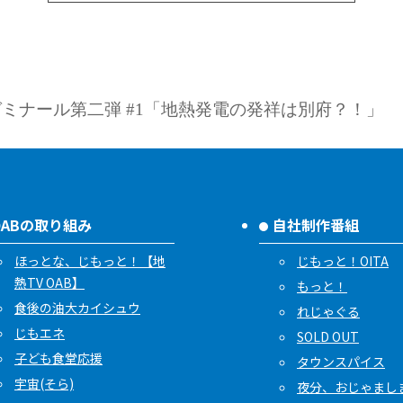
ミナール第二弾 #1「地熱発電の発祥は別府？！」
OABの取り組み
自社制作番組
ほっとな、じもっと！【地
じもっと！OITA
熱TV OAB】
もっと！
食後の油大カイシュウ
れじゃぐる
じもエネ
SOLD OUT
子ども食堂応援
タウンスパイス
宇宙(そら)
夜分、おじゃまし