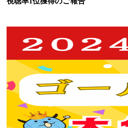
視聴率1位獲得のご報告
放送番組基準
放送番組審議会
大分朝日放送 人権方針
青少年と放送
不法電波はいけません！
視聴データの取扱いについて
個人情報について
国民保護業務計画
特定商取引に関する法律による表示
後援申請
ご意見・ご感想