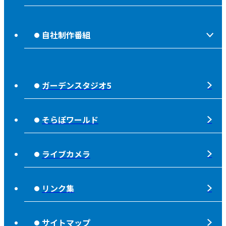
OABからのお知らせ
ほっとな、じもっと！【地熱TV OAB】
OABのMVV
自社制作番組
食後の油大カイシュウ
リクルートページ
じもっと！OITA
じもエネ
放送番組基準
ガーデンスタジオ5
もっと！
子ども食堂応援
放送番組審議会
れじゃぐる
宇宙(そら)
そらぽワールド
大分朝日放送 人権方針
SOLD OUT
シニアセーフティー
青少年と放送
ライブカメラ
タウンスパイス
ピンクリボン
不法電波はいけません！
夜分、おじゃまします。
リンク集
みんなでそなえーる
視聴データの取扱いについて
高校野球「夢・甲子園！」
ライフノート＋360°®
サイトマップ
個人情報について