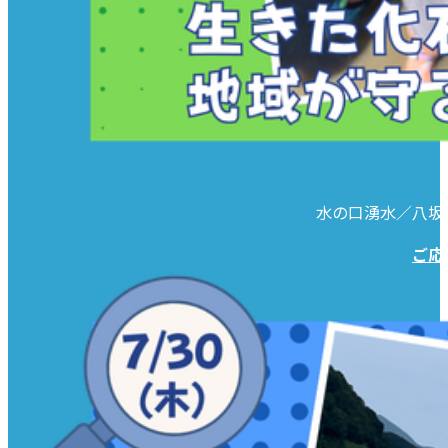
水の口湧水／八坂
ご応