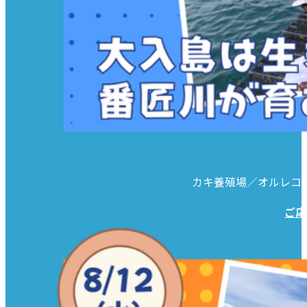
カキ養殖場／オルレコ
ご応